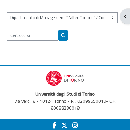
Apr
Categorie di corso
Cerca corsi
Cerca corsi
Università degli Studi di Torino
Via Verdi, 8 - 10124 Torino - P.I. 02099550010- C.F.
80088230018