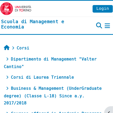
Vai al contenuto principale
Login
Scuola di Management e
Economia
P
Home
Corsi
Dipartimento di Management "Valter
Cantino"
Corsi di Laurea Triennale
Business & Management (UnderGraduate
degree) (Classe L-18) Since a.y.
2017/2018
Ap