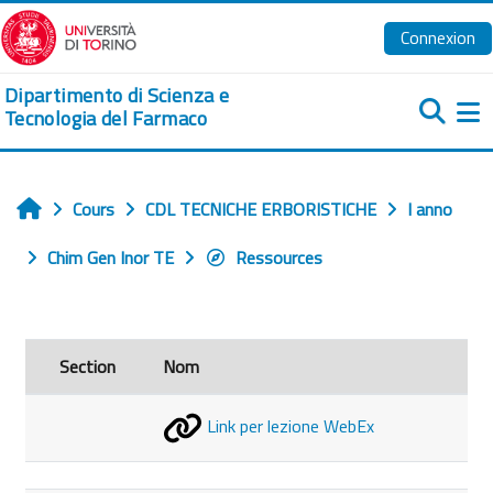
Passer au contenu principal
Connexion
Dipartimento di Scienza e
Tecnologia del Farmaco
Pa
Cours
CDL TECNICHE ERBORISTICHE
I anno
Accueil
Chim Gen Inor TE
Ressources
Section
Nom
Link per lezione WebEx