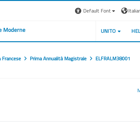
Default Font
Italian
re Moderne
UNITO
HE
a Francese
Prima Annualità Magistrale
ELFRALM38001
M