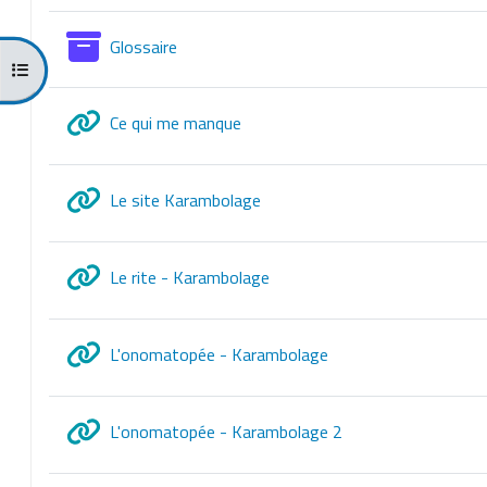
Glossario
Glossaire
Apri indice del corso
URL
Ce qui me manque
URL
Le site Karambolage
URL
Le rite - Karambolage
URL
L'onomatopée - Karambolage
URL
L'onomatopée - Karambolage 2