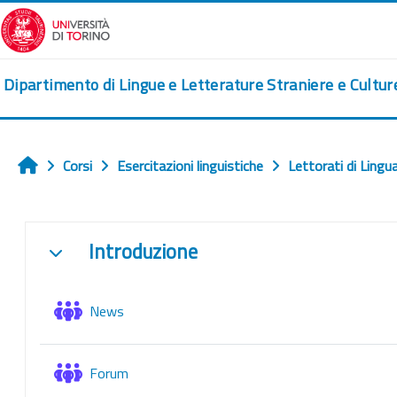
Vai al contenuto principale
Dipartimento di Lingue e Letterature Straniere e Cultu
Corsi
Esercitazioni linguistiche
Lettorati di Lingu
Home
Schema della sezione
Introduzione
Minimizza
Forum
News
Forum