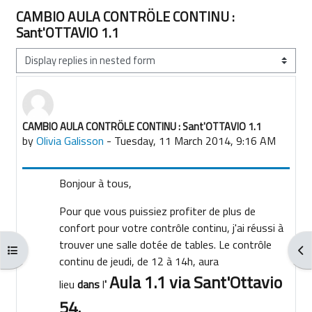
CAMBIO AULA CONTRÖLE CONTINU :
Sant'OTTAVIO 1.1
Display mode
CAMBIO AULA CONTRÖLE CONTINU : Sant'OTTAVIO 1.1
Number of replies: 0
by
Olivia Galisson
-
Tuesday, 11 March 2014, 9:16 AM
Bonjour à tous,
Pour que vous puissiez profiter de plus de
confort pour votre contrôle continu, j'ai réussi à
trouver une salle dotée de tables. Le contrôle
Open course index
Ope
continu de jeudi, de 12 à 14h, aura
Aula 1.1
via Sant'Ottavio
lieu
dans
l
'
54.