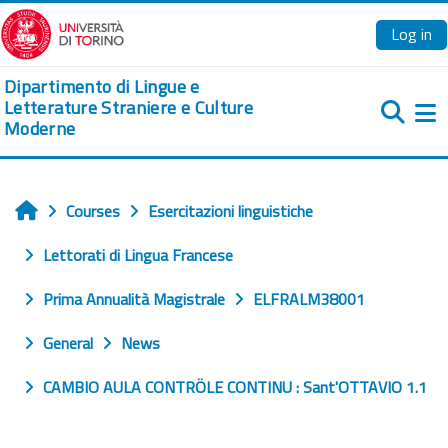
Skip to main content
Log in
Dipartimento di Lingue e
Letterature Straniere e Culture
Moderne
Si
Courses
Esercitazioni linguistiche
Home
Lettorati di Lingua Francese
Prima Annualità Magistrale
ELFRALM38001
General
News
CAMBIO AULA CONTRÖLE CONTINU : Sant'OTTAVIO 1.1